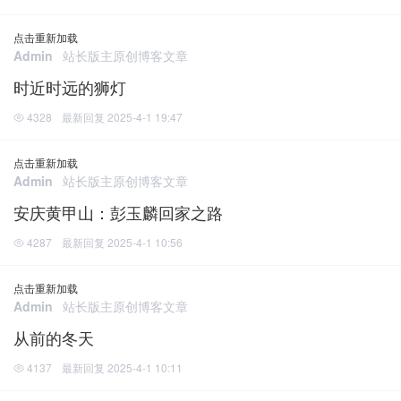
点击重新加载
Admin
站长版主原创博客文章
时近时远的狮灯
4328
最新回复 2025-4-1 19:47
点击重新加载
Admin
站长版主原创博客文章
安庆黄甲山：彭玉麟回家之路
4287
最新回复 2025-4-1 10:56
点击重新加载
Admin
站长版主原创博客文章
从前的冬天
4137
最新回复 2025-4-1 10:11