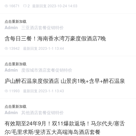
16671
2
最新回复 2023-10-24 14:03
点击重新加载
Admin
三亚酒店套餐促销特价
含每日三餐！海南香水湾万豪度假酒店7晚
13942
最新回复 2023-1-1 13:44
点击重新加载
Admin
度假城市酒店套餐促销特价
庐山醉石温泉度假酒店 山景房1晚+含早+醉石温泉
11993
最新回复 2023-1-1 13:43
点击重新加载
Admin
其他酒店套餐促销特价
有效期至24年9月！双11爆款返场！马尔代夫/塞舌
尔/毛里求斯/斐济五大高端海岛酒店套餐