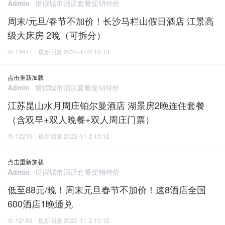
Admin
度假城市酒店套餐促销特价
周末/元旦/春节不加价！长沙马栏山假日酒店 江景高
级大床房 2晚（可拆分）
12641
最新回复 2022-11-2 10:13
点击重新加载
Admin
度假城市酒店套餐促销特价
江苏昆山水月周庄铂尔曼酒店 湖景房2晚连住套餐
（含双早+双人晚餐+双人周庄门票）
12216
最新回复 2022-11-2 10:12
点击重新加载
Admin
度假城市酒店套餐促销特价
低至88元/晚！周末元旦春节不加价！速8酒店全国
600酒店1晚通兑
12169
最新回复 2022-11-2 10:12