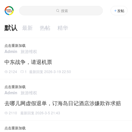
搜索
发帖
默认
最新
热帖
精华
点击重新加载
Admin
旅游维权
中东战争，请退机票
2124
1
最新回复 2026-3-19 22:50
点击重新加载
Admin
旅游维权
去哪儿网虚假退单，订海岛日记酒店涉嫌欺诈求赔
2110
最新回复 2026-3-5 21:43
点击重新加载