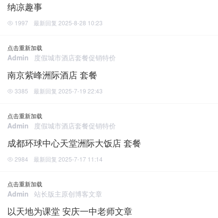
纳凉趣事
1997
最新回复 2025-8-28 10:23
点击重新加载
Admin
度假城市酒店套餐促销特价
南京紫峰洲际酒店 套餐
3385
最新回复 2025-7-19 22:43
点击重新加载
Admin
度假城市酒店套餐促销特价
成都环球中心天堂洲际大饭店 套餐
2984
最新回复 2025-7-17 11:14
点击重新加载
Admin
站长版主原创博客文章
以天地为课堂 安庆一中老师文章