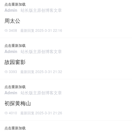
点击重新加载
Admin
站长版主原创博客文章
周太公
3408
最新回复 2025-3-31 22:16
点击重新加载
Admin
站长版主原创博客文章
故园窗影
3393
最新回复 2025-3-31 21:32
点击重新加载
Admin
站长版主原创博客文章
初探黄梅山
4010
最新回复 2025-3-31 21:26
点击重新加载