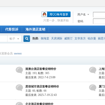
用户名
只需一步，快速开始
密码
代客投诉
海外酒店直销
热搜:
御海棠
天房洲际
威斯汀
文华东方
铂尔曼
丽思
帖子
搜
欢迎新会员:
usexez
索
港澳台酒店套餐促销特价
上海
主题: 193
,
帖数: 305
主题:
最后发表: 2022-7-6 23:09
最后发表
度假城市酒店套餐促销特价
厦门
主题: 60
,
帖数: 66
主题:
最后发表: 2025-7-19 22:43
最后发表
北京酒店套餐促销特价