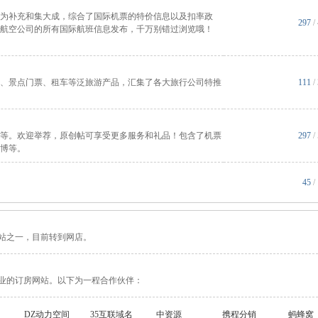
为补充和集大成，综合了国际机票的特价信息以及扣率政
297
/
航空公司的所有国际航班信息发布，千万别错过浏览哦！
、景点门票、租车等泛旅游产品，汇集了各大旅行公司特推
111
/
等。欢迎举荐，原创帖可享受更多服务和礼品！包含了机票
297
/
博等。
45
/
站之一，目前转到网店。
业的订房网站。以下为一程合作伙伴：
DZ动力空间
35互联域名
中资源
携程分销
蚂蜂窝